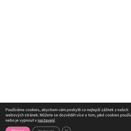
Používáme cookies, abychom vám poskytli co nejlepší zážitek z našich
webových stránek. Můžete se dozvědět více o tom, jaké cookies použí
nebo je vypnout v
nastavení
.
Zavřít cookie lištu GDPR
Přijmout
Nastavení