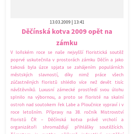
13.03.2009 | 13:41
Děčínská kotva 2009 opět na
zámku
V loňském roce se naše nejvyšší floristická soutěž
poprvé uskutečnila v prostorách zámku Děčín a jako
taková byla úzce spjata se zahájením populárních
městských slavností, díky nimž práce všech
zúčastněných floristů shlédlo více než devět tisíc
návštěvníků. Luxusní zámecké prostředí svou úlohu
splnilo na výbornou, a proto se floristé na skalní
ostroh nad soutokem řek Labe a Ploučnice vypraví i v
roce letošním. Přípravy na 38. ročník Mistrovství
floristů ČR – Děčínská kotva právě vrcholí a
organizátoři shromažďují přihlášky soutěžících.