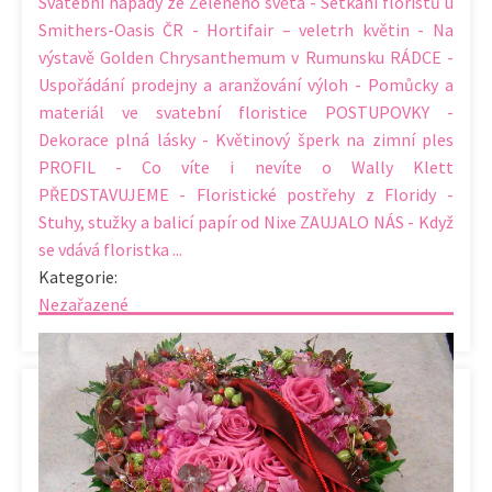
Svatební nápady ze Zeleného světa - Setkání floristů u
Smithers-Oasis ČR - Hortifair – veletrh květin - Na
výstavě Golden Chrysanthemum v Rumunsku RÁDCE -
Uspořádání prodejny a aranžování výloh - Pomůcky a
materiál ve svatební floristice POSTUPOVKY -
Dekorace plná lásky - Květinový šperk na zimní ples
PROFIL - Co víte i nevíte o Wally Klett
PŘEDSTAVUJEME - Floristické postřehy z Floridy -
Stuhy, stužky a balicí papír od Nixe ZAUJALO NÁS - Když
se vdává floristka ...
Kategorie:
Nezařazené