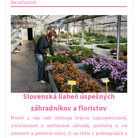
Nezařazené
15.01.2009 | 13:06
Slovenská liaheň úspešných
záhradníkov a floristov
Mnohí z nás radi obdivujú krásne naprojektované,
zrealizované a udržiavané záhrady, pochutia si na
zdravom a peknom ovocí, či sa tešia z prekvapivých a