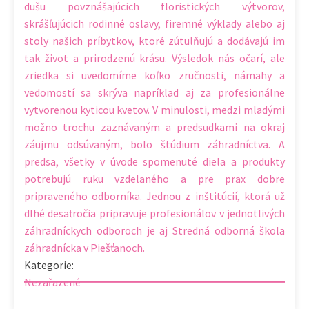
dušu povznášajúcich floristických výtvorov,
skrášľujúcich rodinné oslavy, firemné výklady alebo aj
stoly našich príbytkov, ktoré zútulňujú a dodávajú im
tak život a prirodzenú krásu. Výsledok nás očarí, ale
zriedka si uvedomíme koľko zručnosti, námahy a
vedomostí sa skrýva napríklad aj za profesionálne
vytvorenou kyticou kvetov. V minulosti, medzi mladými
možno trochu zaznávaným a predsudkami na okraj
záujmu odsúvaným, bolo štúdium záhradníctva. A
predsa, všetky v úvode spomenuté diela a produkty
potrebujú ruku vzdelaného a pre prax dobre
pripraveného odborníka. Jednou z inštitúcií, ktorá už
dlhé desaťročia pripravuje profesionálov v jednotlivých
záhradníckych odboroch je aj Stredná odborná škola
záhradnícka v Piešťanoch.
Kategorie:
Nezařazené