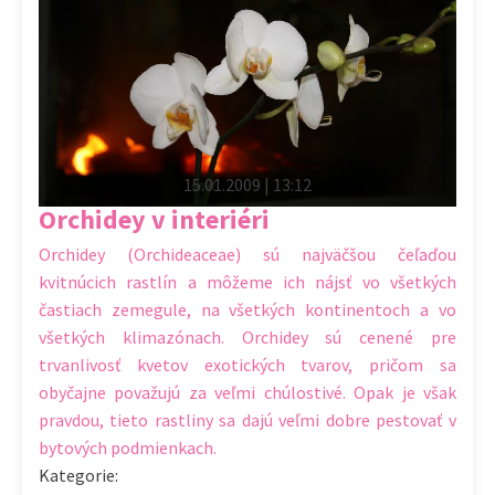
15.01.2009 | 13:12
Orchidey v interiéri
Orchidey (Orchideaceae) sú najväčšou čeľaďou
kvitnúcich rastlín a môžeme ich nájsť vo všetkých
častiach zemegule, na všetkých kontinentoch a vo
všetkých klimazónach. Orchidey sú cenené pre
trvanlivosť kvetov exotických tvarov, pričom sa
obyčajne považujú za veľmi chúlostivé. Opak je však
pravdou, tieto rastliny sa dajú veľmi dobre pestovať v
bytových podmienkach.
Kategorie: