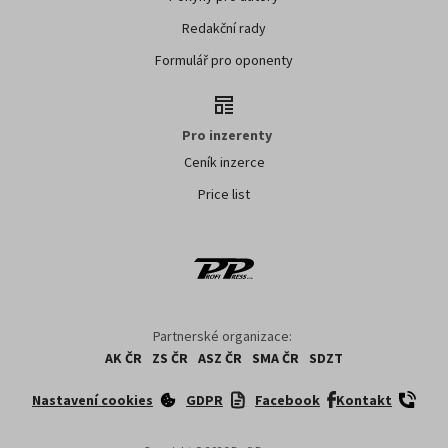
Redakční rady
Formulář pro oponenty
Pro inzerenty
Ceník inzerce
Price list
Partnerské organizace:
AK ČR
ZS ČR
ASZ ČR
SMA ČR
SDZT
Nastavení cookies
GDPR
Facebook
Kontakt