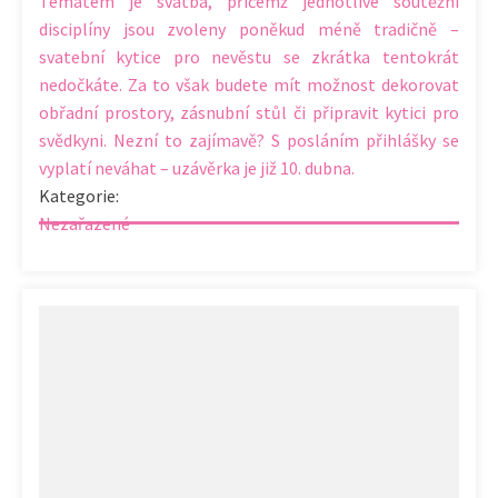
Tématem je svatba, přičemž jednotlivé soutěžní
disciplíny jsou zvoleny poněkud méně tradičně –
svatební kytice pro nevěstu se zkrátka tentokrát
nedočkáte. Za to však budete mít možnost dekorovat
obřadní prostory, zásnubní stůl či připravit kytici pro
svědkyni. Nezní to zajímavě? S posláním přihlášky se
vyplatí neváhat – uzávěrka je již 10. dubna.
Kategorie:
Nezařazené