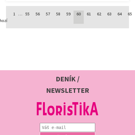
1
…
55
56
57
58
59
60
61
62
63
64
65
hozí
DENÍK /
NEWSLETTER