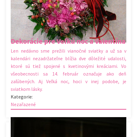
15.01.2009 | 13:19
Dekorácie pre Veľkú noc a Valentína
Len nedávno sme prežili vianočné sviatky a už sa v
kalendári nezadržateľne blížia dve dôležité udalosti,
ktoré sú tiež spojené s kvetinovými kreáciami. Vo
všeobecnosti sa 14. február označuje ako deň
zaľúbených. Aj Veľká noc, hoci v inej podobe, je
sviatkom lásky.
Kategorie:
Nezařazené