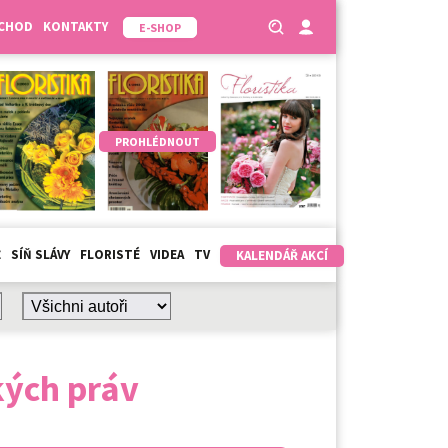
BCHOD
KONTAKTY
E-SHOP
PROHLÉDNOUT
Ž
SÍŇ SLÁVY
FLORISTÉ
VIDEA
TV
KALENDÁŘ AKCÍ
kých práv