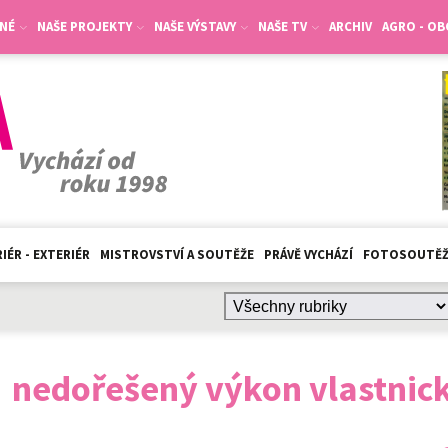
NÉ
NAŠE PROJEKTY
NAŠE VÝSTAVY
NAŠE TV
ARCHIV
AGRO - O
IÉR - EXTERIÉR
MISTROVSTVÍ A SOUTĚŽE
PRÁVĚ VYCHÁZÍ
FOTOSOUTĚ
:
nedořešený výkon vlastnic