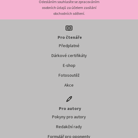
Odesláním souhlasíte se zpracováním
osobních údajů za účelem zasílání
obchodních sdělení.
Pro čtenáře
Předplatné
Dárkové certifikáty
E-shop
Fotosoutěž
Akce
Pro autory
Pokyny pro autory
Redakční rady
Formulář pro oponenty