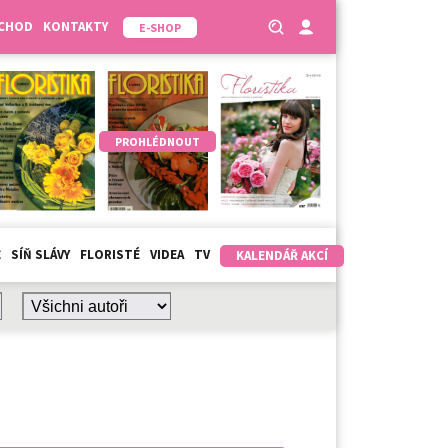
BCHOD
KONTAKTY
E-SHOP
PROHLÉDNOUT
Ž
SÍŇ SLÁVY
FLORISTÉ
VIDEA
TV
KALENDÁŘ AKCÍ