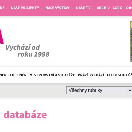
NÉ
NAŠE PROJEKTY
NAŠE VÝSTAVY
NAŠE TV
ARCHIV
AGRO - O
IÉR - EXTERIÉR
MISTROVSTVÍ A SOUTĚŽE
PRÁVĚ VYCHÁZÍ
FOTOSOUTĚ
:
databáze