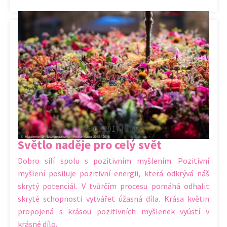
18.01.2017 | 10:09
Světlo naděje pro celý svět
Dobro sílí spolu s pozitivním myšlením. Pozitivní
myšlení posiluje pozitivní energii, která odkrývá náš
skrytý potenciál. V tvůrčím procesu pomáhá odhalit
skryté schopnosti vytvářet úžasná díla. Krása květin
propojená s krásou pozitivních myšlenek vyústí v
krásné dílo.