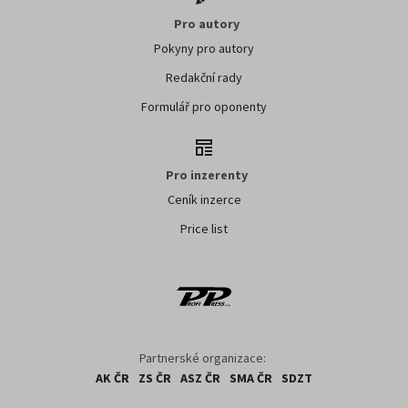
Pro autory
Pokyny pro autory
Redakční rady
Formulář pro oponenty
Pro inzerenty
Ceník inzerce
Price list
Partnerské organizace:
AK ČR
ZS ČR
ASZ ČR
SMA ČR
SDZT