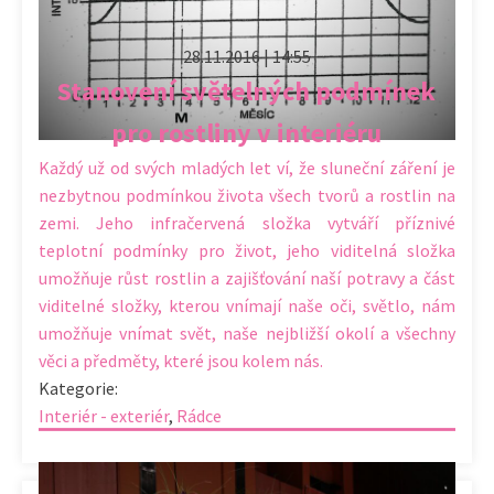
28.11.2016 | 14:55
Stanovení světelných podmínek
pro rostliny v interiéru
Každý už od svých mladých let ví, že sluneční záření je
nezbytnou podmínkou života všech tvorů a rostlin na
zemi. Jeho infračervená složka vytváří příznivé
teplotní podmínky pro život, jeho viditelná složka
umožňuje růst rostlin a zajišťování naší potravy a část
viditelné složky, kterou vnímají naše oči, světlo, nám
umožňuje vnímat svět, naše nejbližší okolí a všechny
věci a předměty, které jsou kolem nás.
Kategorie:
Interiér - exteriér
,
Rádce