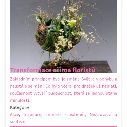
23.01.2017 | 11:05
Transformace očima floristů
Základním principem bytí je změna. Svět je v pohybu a
neustále se mění. Co bylo včera, pro dnešek už neplatí,
současnost vytváří budoucnost, která se jednou stane
minulostí.
Kategorie:
Akce
,
Inspirace
,
Interiér - exteriér
,
Mistrovství a
soutěže