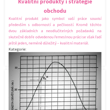
Kvalitní produkty i strategie
obchodu
Kvalitní produkt jako symbol vaší práce souvisí
především s odborností a pečlivostí. Kromě těchto
dvou základních a neodlučitelných požadavků na
skutečně dobře odvedenou řemeslnou práci se však řadí
ještě jeden, neméně důležitý – kvalitní materiál.
Kategorie:
Akce
,
Inspirace
,
Interiér - exteriér
,
Nezařazené