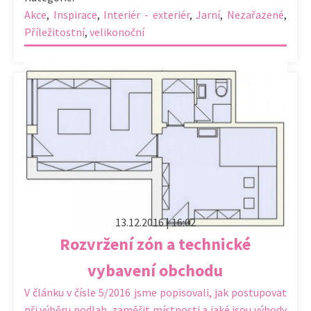
Akce
,
Inspirace
,
Interiér - exteriér
,
Jarní
,
Nezařazené
,
Příležitostní
,
velikonoční
13.12.2016 | 16:02
Rozvržení zón a technické
vybavení obchodu
V článku v čísle 5/2016 jsme popisovali, jak postupovat
při výběru podlah, zaměřit místnosti a jaké jsou výhody