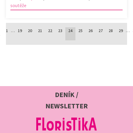
soutěže
1
…
19
20
21
22
23
24
25
26
27
28
29
…
í
DENÍK /
NEWSLETTER