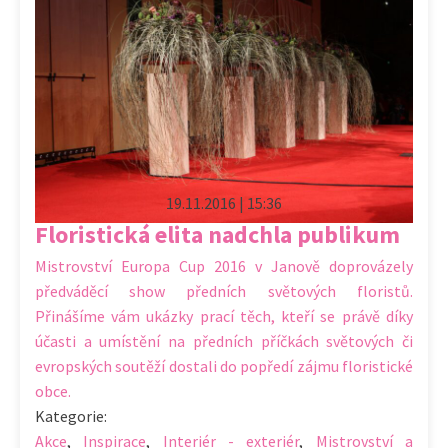
19.11.2016 | 15:36
Floristická elita nadchla publikum
Mistrovství Europa Cup 2016 v Janově doprovázely
předváděcí show předních světových floristů.
Přinášíme vám ukázky prací těch, kteří se právě díky
účasti a umístění na předních příčkách světových či
evropských soutěží dostali do popředí zájmu floristické
obce.
Kategorie:
Akce
,
Inspirace
,
Interiér - exteriér
,
Mistrovství a