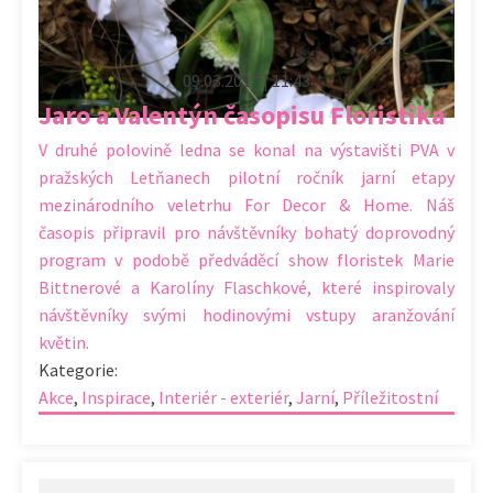
09.03.2017 | 11:43
Jaro a Valentýn časopisu Floristika
V druhé polovině ledna se konal na výstavišti PVA v
pražských Letňanech pilotní ročník jarní etapy
mezinárodního veletrhu For Decor & Home. Náš
časopis připravil pro návštěvníky bohatý doprovodný
program v podobě předváděcí show floristek Marie
Bittnerové a Karolíny Flaschkové, které inspirovaly
návštěvníky svými hodinovými vstupy aranžování
květin.
Kategorie:
Akce
,
Inspirace
,
Interiér - exteriér
,
Jarní
,
Příležitostní