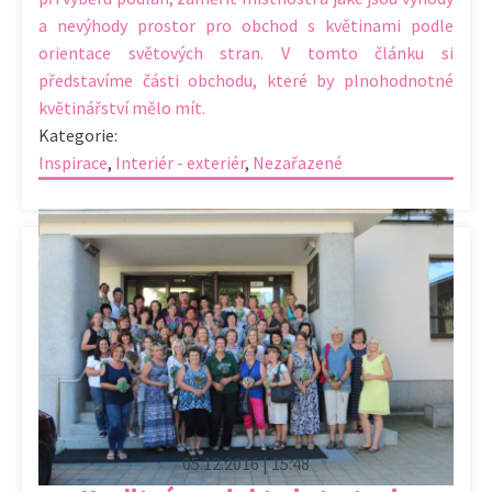
a nevýhody prostor pro obchod s květinami podle
orientace světových stran. V tomto článku si
představíme části obchodu, které by plnohodnotné
květinářství mělo mít.
Kategorie:
Inspirace
,
Interiér - exteriér
,
Nezařazené
05.12.2016 | 15:48