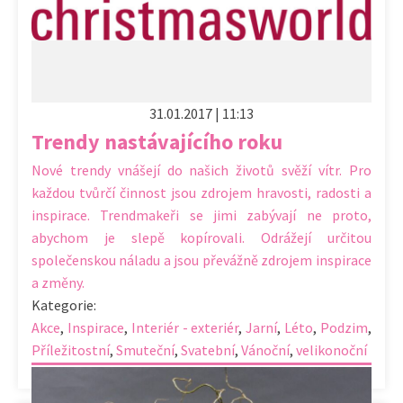
31.01.2017 | 11:13
Trendy nastávajícího roku
Nové trendy vnášejí do našich životů svěží vítr. Pro
každou tvůrčí činnost jsou zdrojem hravosti, radosti a
inspirace. Trendmakeři se jimi zabývají ne proto,
abychom je slepě kopírovali. Odrážejí určitou
společenskou náladu a jsou převážně zdrojem inspirace
a změny.
Kategorie:
Akce
,
Inspirace
,
Interiér - exteriér
,
Jarní
,
Léto
,
Podzim
,
Příležitostní
,
Smuteční
,
Svatební
,
Vánoční
,
velikonoční